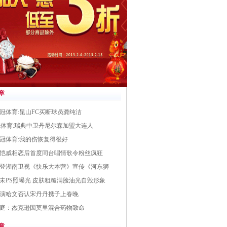
章
冠体育:昆山FC买断球员龚纯洁
皇冠体育:瑞典中卫丹尼尔森加盟大连人
冠体育:我的伤恢复得很好
恺威相恋后首度同台唱情歌令粉丝疯狂
登湖南卫视《快乐大本营》宣传《河东狮
未PS照曝光 皮肤粗糙满脸油光自毁形象
演哈文否认宋丹丹携子上春晚
庭：杰克逊因莫里混合药物致命
章