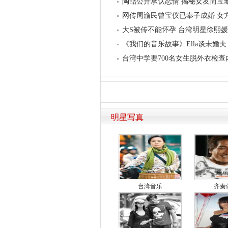
陶喆公开承认恋情 揭秘女友简宝
网传周渝民曾宝仪已奉子成婚 女
大S被传不能怀孕 台湾明星徐熙
《我们的音乐故事》Ella谈未婚夫
台湾中学要700名女生脱外衣检
明星写真
台湾音乐
齐秦