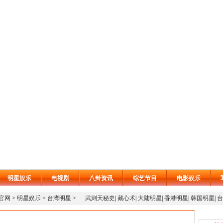
明星娱乐
电视剧
八卦资讯
综艺节目
电影娱乐
线官网
>
明星娱乐
>
台湾明星
>
武则天秘史
|
藏心术
|
大陆明星
|
香港明星
|
韩国明星
|
台