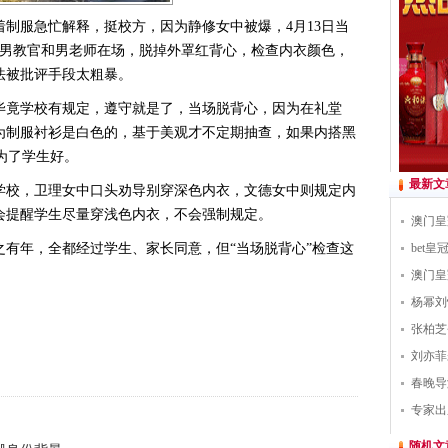
服急忙解释，挺校方，因为静修女中被爆，4月13日当
顾男教官和男老师在场，脱掉外罩红背心，检查内衣颜色，
法被批评手段太粗暴。
竟学校有规定，遵守就是了，当场脱背心，因为在礼堂
为制服衬衫是白色的，基于美观才不定期抽查，如果内搭黑
是为了学生好。
最新文
校，卫理女中口头劝导别穿深色内衣，文德女中则规定内
会提醒学生尽量穿浅色内衣，不会强制规定。
澳门皇
年，全都经过学生、家长同意，但“当场脱背心”检查这
bet
澳门皇
杨幂刘
张柏芝
刘亦菲
春晚导
专家出
随机文