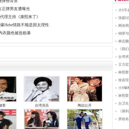
珊身份背景
方正牌男友遭曝光
大S不
媛代理主持《康熙来了》
张庭6
 爆Hebe情路不顺是因太理性
网传周
查内衣颜色被批粗暴
锦荣与
林志颖
《我们
台湾求
王力宏
林熙蕾
徐若瑄
小S曝
林熙蕾
台卫生
做客
台湾演员
陶喆公开
《犀利
房祖名