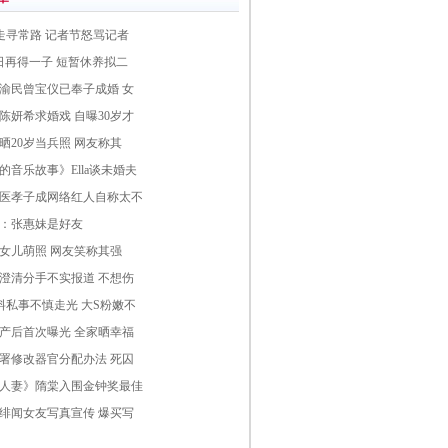
走寻常路 记者节怒骂记者
日再得一子 短暂休养拟二
渝民曾宝仪已奉子成婚 女
陈妍希求婚戏 自曝30岁才
晒20岁当兵照 网友称其
的音乐故事》Ella谈未婚夫
医孝子成网络红人自称太不
：张惠妹是好友
女儿萌照 网友笑称其强
澄清分手不实报道 不想伤
料私事不慎走光 大S粉嫩不
产后首次曝光 全家晒幸福
署修改器官分配办法 死囚
人妻》隋棠入围金钟奖最佳
绯闻女友写真宣传 爆买写