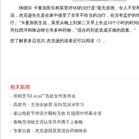
纳德尔·卡曼加医生称莫里对MJ的治疗是“毫无道德、令人不安和
说，杰克逊先生是在家中接受了非常不恰当的治疗，在没有监护的
疗。”卡曼加医生说，莫里从晚上到第二天早上长达10个小时的时
劳拉西泮和咪达唑仑等多种药物，“混合药剂是造成灾难的因素。”
想了解更多迈克尔·杰克逊的读者还可以阅读《》。
相关新闻
张柏芝与Lucas广告处女作发布会
高群书：主演全缺席 应向范冰冰学习
釜山电影节华语片颗粒无收 红毯雨中闭幕冷清
春晚导演哈文否认宋丹丹携子上春晚
专家出庭：杰克逊因莫里混合药物致命