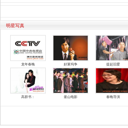
明星写真
龙年春晚
好莱坞争
提起旧爱
高群书：
釜山电影
春晚导演