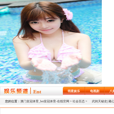
明星娱乐
电视剧
八
您的位置：
澳门皇冠体育_bet皇冠体育-在线官网
>
社会百态
>
武则天秘史
|
藏