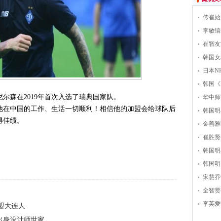
传崔始
李敏镐
崔智友
韩国女
日本N
韩国《H
尼尔森在2019年首次入选了瑞典国家队。
华中师
他在中国的工作、生活一切顺利！相信他的加盟会给球队后
韩国明星
得佳绩。
金善雅
崔胜贤
韩国明
韩国明
宋慧乔
全智贤
李英爱
加盟大连人
出身设计师世家