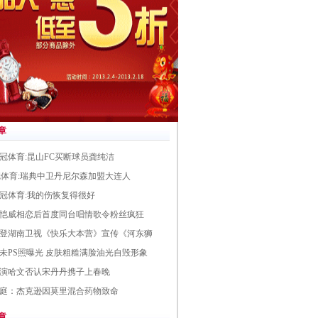
章
冠体育:昆山FC买断球员龚纯洁
皇冠体育:瑞典中卫丹尼尔森加盟大连人
冠体育:我的伤恢复得很好
恺威相恋后首度同台唱情歌令粉丝疯狂
登湖南卫视《快乐大本营》宣传《河东狮
未PS照曝光 皮肤粗糙满脸油光自毁形象
演哈文否认宋丹丹携子上春晚
庭：杰克逊因莫里混合药物致命
章