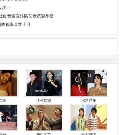
人注目
女优红音萤宣传防艾示范避孕套
后收视率直线上升
女主
传崔始源
宋慧乔评
镐幼
华中师范
日本NHK