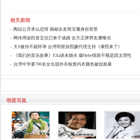
相关新闻
陶喆公开承认恋情 揭秘女友简宝珊身份背景
网传周渝民曾宝仪已奉子成婚 女方正牌男友遭曝光
大S被传不能怀孕 台湾明星徐熙媛代理主持《康熙来了》
《我们的音乐故事》Ella谈未婚夫 爆Hebe情路不顺是因太理性
台湾中学要700名女生脱外衣检查内衣颜色被批粗暴
明星写真