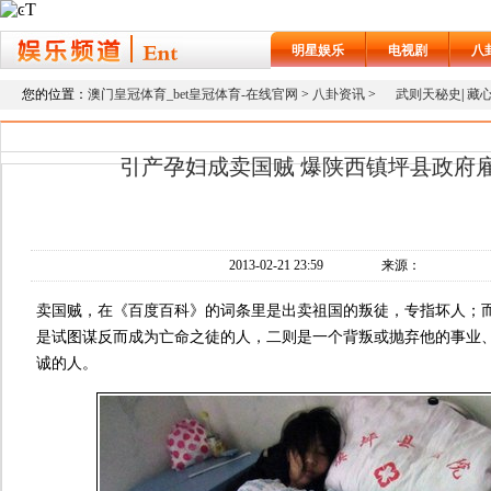
明星娱乐
电视剧
八
您的位置：
澳门皇冠体育_bet皇冠体育-在线官网
>
八卦资讯
>
武则天秘史
|
藏
引产孕妇成卖国贼 爆陕西镇坪县政府
2013-02-21 23:59
来源：
卖国贼，在《百度百科》的词条里是出卖祖国的叛徒，专指坏人；
是试图谋反而成为亡命之徒的人，二则是一个背叛或抛弃他的事业
诚的人。