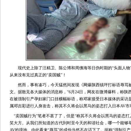
现代史上除了汪精卫、陈公博和周佛海等日伪时期的“头面人物”
从来没有见过真正的“卖国贼”！
然而，事有凑巧，今天猛然间发现《网爆陕西镇坪打标语辱骂被
文。据散见各大媒体的消息称，“6月24日，网友在微博爆料，称陕
在被强制引产孕妇家门口挂横幅标语，称邓家接受日本媒体的采访
属邓吉彩进行人身攻击，称其不久将会以黑马的姿态打入日本AV市
“卖国贼行为”笔者不甚了了，但是“称其不久将会以黑马的姿态打入
笑大方。从我们所知道的古代到时至今天的和谐社会，哪一个能够举
AV的境地。由此看来“辱骂”的成份当然不在话下了。据称“强制引