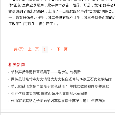
体“正义”之声业尽尾声，此事件本该告一段落。可是，竞“有好事者
转身碰到了西北的劲风，上演了一出现代版的声讨“卖国贼”的闹剧
一，政策好像是允许生，其二是没有钱不让生，其三是似是而非的八
了政策”（可以生，但引产了）。
共2页:
上一页
2
下一页
1
相关新闻
菲律宾反华游行幕后黑手——洛伊达·刘易斯
网传昆明筇竹寺方丈清贤大方丈私自还俗与26岁玉石女老板结婚
幼儿园谜语竟是＂荤段子黄色谜语＂ 单纯女教师被降职并道歉
引产孕妇成卖国贼 爆陕西镇坪县政府雇水军闹事
作曲家陈其钢之子陈雨黎因车祸在瑞士苏黎世逝世 年仅29岁